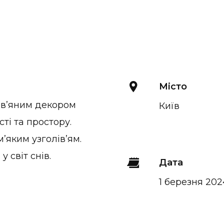
Місто
ев’яним декором
Київ
ті та простору.
’яким узголів’ям.
 світ снів.
Дата
1 березня 202