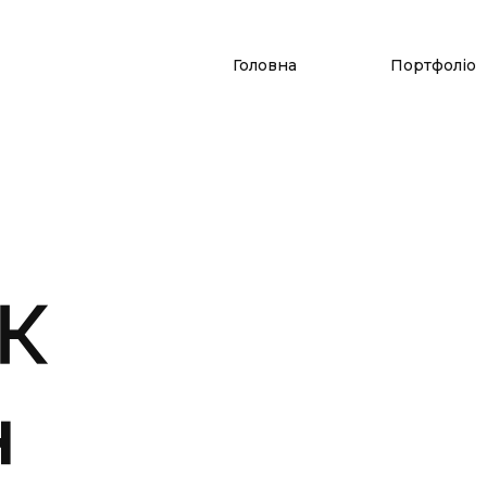
Головна
Портфоліо
ЖК
н