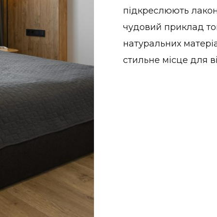
підкреслюють лаконі
чудовий приклад тог
натуральних матері
стильне місце для в