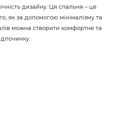
чність дизайну. Ця спальня – це
о, як за допомогою мінімалізму та
алів можна створити комфортне та
ідпочинку.