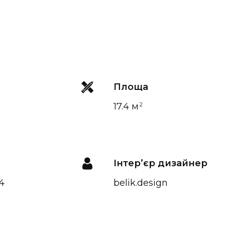
Площа
17.4 м
2
Інтер’єр дизайнер
4
belik.design