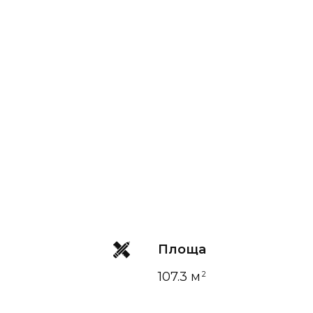
Площа
107.3 м
2