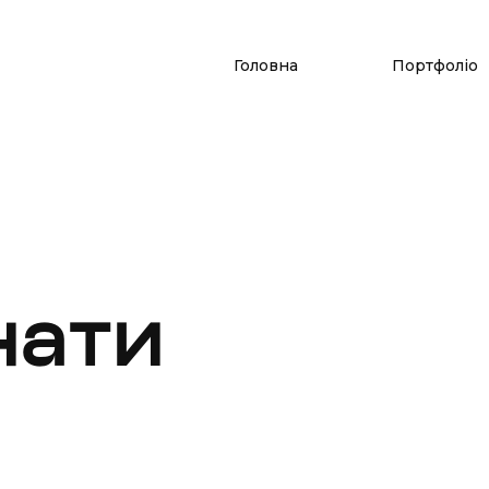
Головна
Портфоліо
нати
й