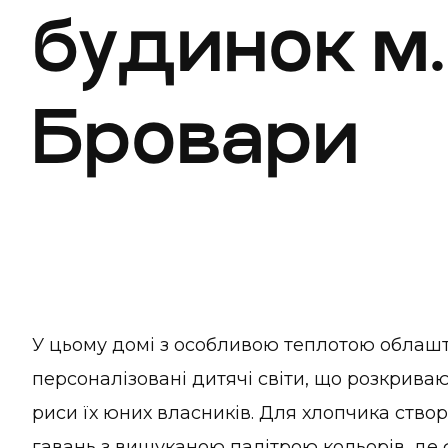
будинок м.
Бровари
У цьому домі з особливою теплотою облашт
персоналізовані дитячі світи, що розкриваю
риси їх юних власників. Для хлопчика ство
гавань з вишуканою палітрою кольорів, де