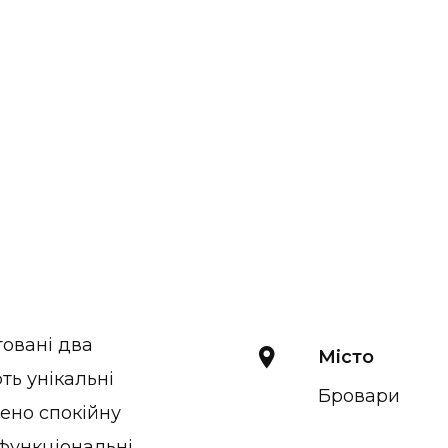
овані два
Місто
ть унікальні
Бровари
рено спокійну
 функціональні