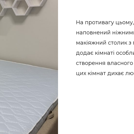
На противагу цьому,
наповнений ніжним
макіяжний столик з
додає кімнаті особл
створення власного
цих кімнат дихає лю