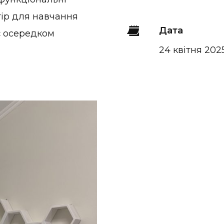
ір для навчання
Дата
ає осередком
24 квітня 202