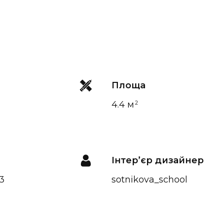
Площа
4.4 м
2
Інтер’єр дизайнер
3
sotnikova_school