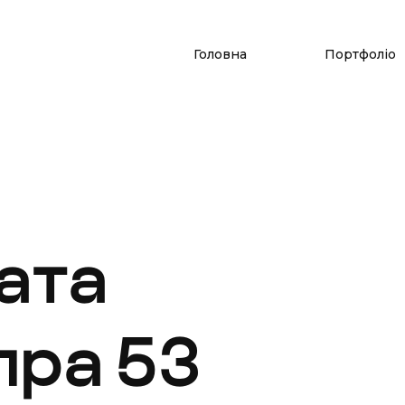
Головна
Портфоліо
ата
пра 53