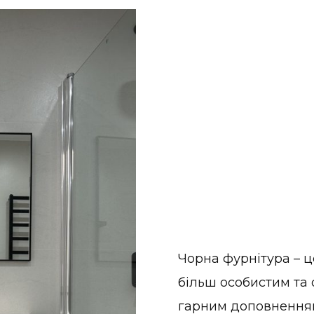
Чорна фурнітура – ц
більш особистим та 
гарним доповненням