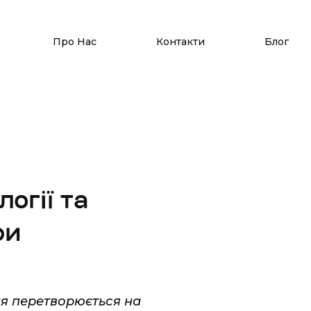
Про Нас
Контакти
Блог
огії та
ри
ня перетворюється на