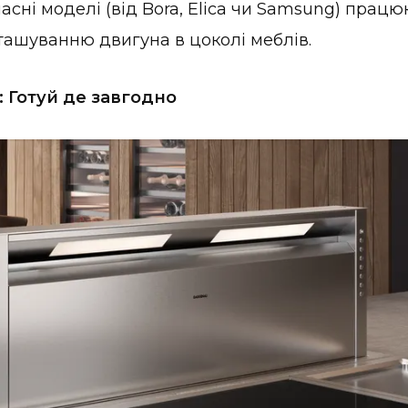
асні моделі (від Bora, Elica чи Samsung) працю
ташуванню двигуна в цоколі меблів.
n: Готуй де завгодно