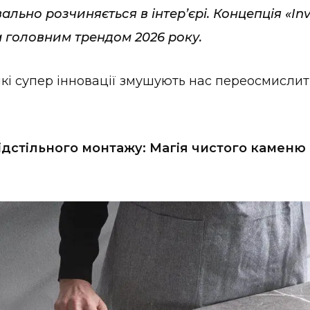
вально розчиняється в інтер’єрі. Концепція «Inv
а головним трендом 2026 року.
які супер інновації змушують нас переосмисли
підстільного монтажу: Магія чистого каменю