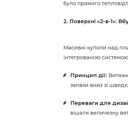
було прямого тепловідт
2. Поверхні «2-в-1»: 
Масивні куполи над пли
інтегрованою системою 
Принцип дії:
Витяжка
запахи вниз зі швид
Переваги для диза
вішати величезну вит