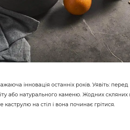
ажаюча інновація останніх років. Уявіть: перед
іту або натурального каменю. Жодних скляних
те каструлю на стіл і вона починає грітися.