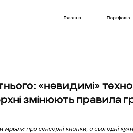
Головна
Портфоліо
нього: «невидимі» технол
ерхні змінюють правила г
и мріяли про сенсорні кнопки, а сьогодні кух