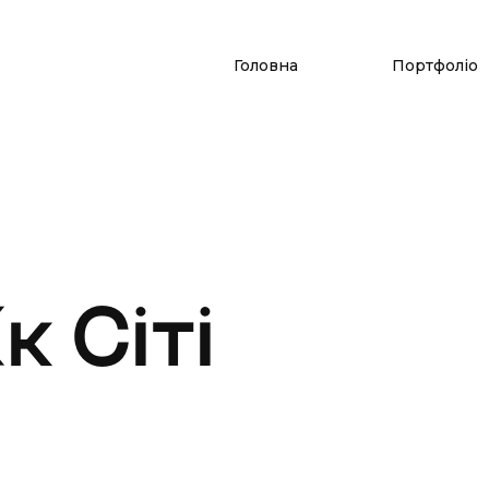
Головна
Портфоліо
к Сіті