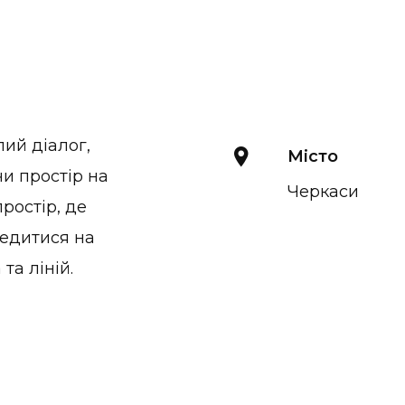
ий діалог,
Місто
и простір на
Черкаси
ростір, де
редитися на
та ліній.