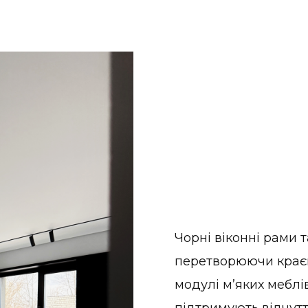
Чорні віконні рами 
перетворюючи краєв
модулі м’яких меблі
підтримують відчутт