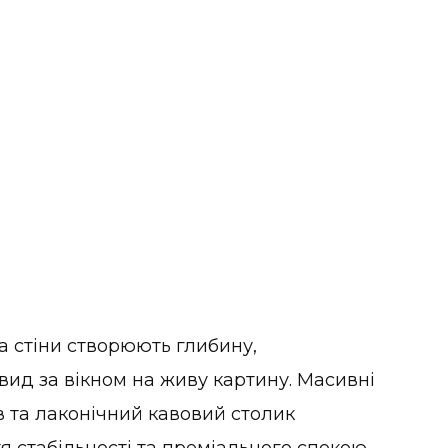
та стіни створюють глибину,
ид за вікном на живу картину. Масивні
в та лаконічний кавовий столик
я стабільності та преміального спокою,