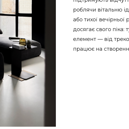
роблячи вітальню і
або тихої вечірньої р
досягає свого піка: 
елемент — від треко
працює на створення