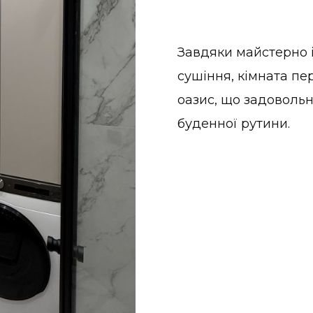
Завдяки майстерно і
сушіння, кімната пе
оазис, що задовольн
буденної рутини.