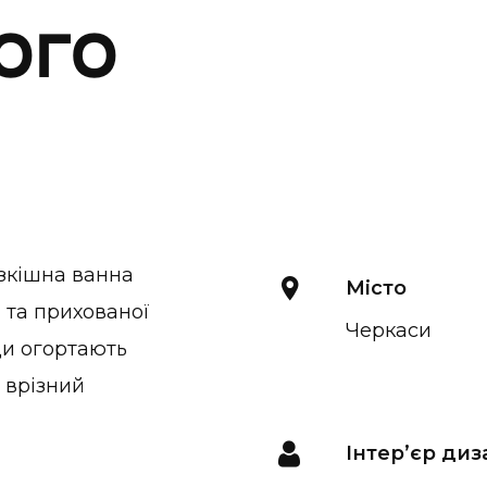
ого
озкішна ванна
Місто
 та прихованої
Черкаси
ди огортають
 врізний
Інтер’єр ди